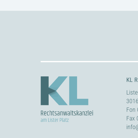
KL R
List
3016
Fon 
Fax 
info