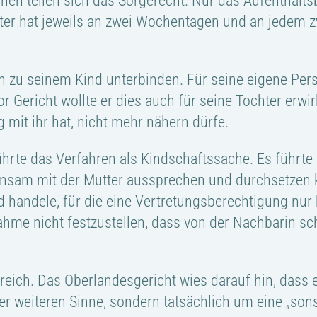
en teilen sich das Sorgerecht. Nur das Aufenthalt
 Vater hat jeweils an zwei Wochentagen und an jed
n zu seinem Kind unterbinden. Für seine eigene Pers
 Gericht wollte er dies auch für seine Tochter erwir
 mit ihr hat, nicht mehr nähern dürfe.
ührte das Verfahren als Kindschaftssache. Es führte
insam mit der Mutter aussprechen und durchsetzen k
d handele, für die eine Vertretungsberechtigung nur
hme nicht festzustellen, dass von der Nachbarin sch
eich. Das Oberlandesgericht wies darauf hin, dass e
r weiteren Sinne, sondern tatsächlich um eine „son